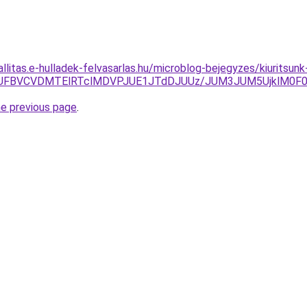
allitas.e-hulladek-felvasarlas.hu/microblog-bejegyzes/kiuritsu
EJUFBVCVDMTElRTclMDVPJUE1JTdDJUUz/JUM3JUM5UjklM0F
he previous page
.