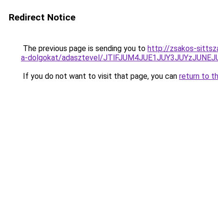
Redirect Notice
The previous page is sending you to
http://zsakos-sittsz
a-dolgokat/adasztevel/JTlFJUM4JUE1JUY3JUYzJUN
If you do not want to visit that page, you can
return to t