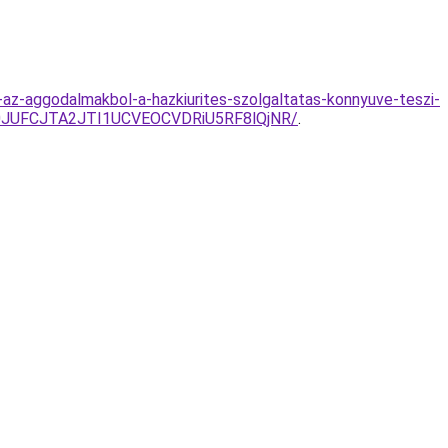
nk-az-aggodalmakbol-a-hazkiurites-szolgaltatas-konnyuve-teszi-
0JUFCJTA2JTI1UCVEOCVDRiU5RF8lQjNR/
.