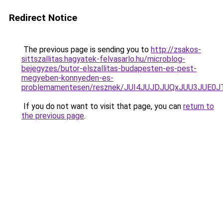
Redirect Notice
The previous page is sending you to
http://zsakos-
sittszallitas.hagyatek-felvasarlo.hu/microblog-
bejegyzes/butor-elszallitas-budapesten-es-pest-
megyeben-konnyeden-es-
problemamentesen/resznek/JUI4JUJDJUQxJUU3JU
If you do not want to visit that page, you can
return to
the previous page
.