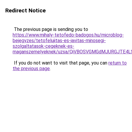
Redirect Notice
The previous page is sending you to
https://www.mihaly-tetofedo-badogos.hu/microblog-
bejegyzes/tetofelujitas-es-javitas-minosegi-
szolgaltatasok-cegeknek-es-
maganszemelyeknek/uzsa/QiVBOSVGMGdMJURGJTE4LS
If you do not want to visit that page, you can
return to
the previous page
.