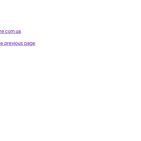
ure.com.ua
.
he previous page
.